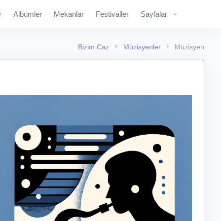
r
Albümler
Mekanlar
Festivaller
Sayfalar
Bizim Caz
Müzisyenler
Müzisyen