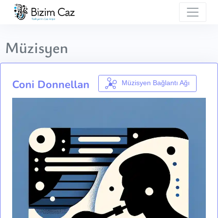
Müzisyen
Coni Donnellan
Müzisyen Bağlantı Ağı