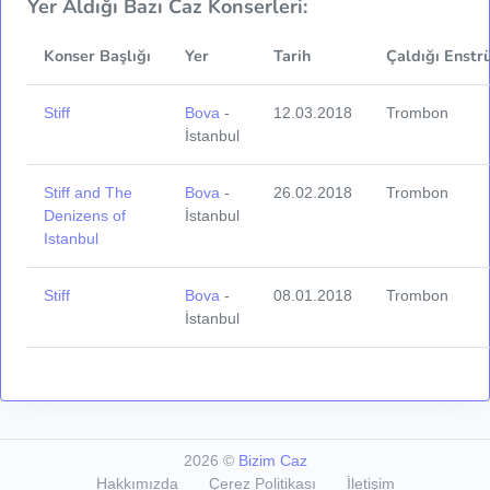
Yer Aldığı Bazı Caz Konserleri:
Konser Başlığı
Yer
Tarih
Çaldığı Enstr
Stiff
Bova
-
12.03.2018
Trombon
İstanbul
Stiff and The
Bova
-
26.02.2018
Trombon
Denizens of
İstanbul
Istanbul
Stiff
Bova
-
08.01.2018
Trombon
İstanbul
2026
©
Bizim Caz
Hakkımızda
Çerez Politikası
İletişim