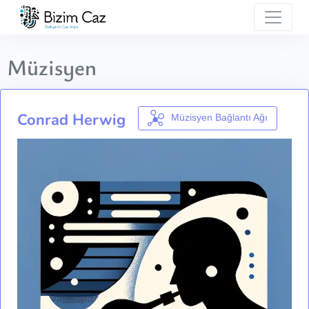
Müzisyen
Conrad Herwig
Müzisyen Bağlantı Ağı