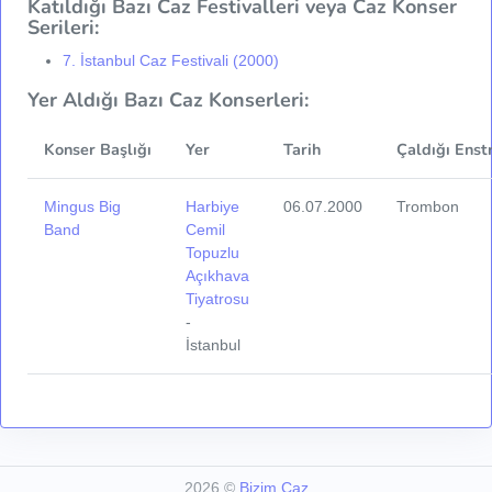
Katıldığı Bazı Caz Festivalleri veya Caz Konser
Serileri:
7. İstanbul Caz Festivali (2000)
Yer Aldığı Bazı Caz Konserleri:
Konser Başlığı
Yer
Tarih
Çaldığı Enst
Mingus Big
Harbiye
06.07.2000
Trombon
Band
Cemil
Topuzlu
Açıkhava
Tiyatrosu
-
İstanbul
2026
©
Bizim Caz