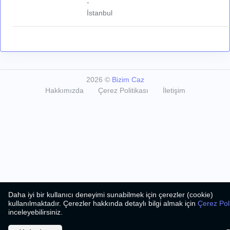
-
İstanbul
2026
©
Bizim Caz
Hakkımızda
Çerez Politikası
İletişim
Daha iyi bir kullanıcı deneyimi sunabilmek için çerezler (cookie)
kullanılmaktadır. Çerezler hakkında detaylı bilgi almak için
Çerez Pol
inceleyebilirsiniz.