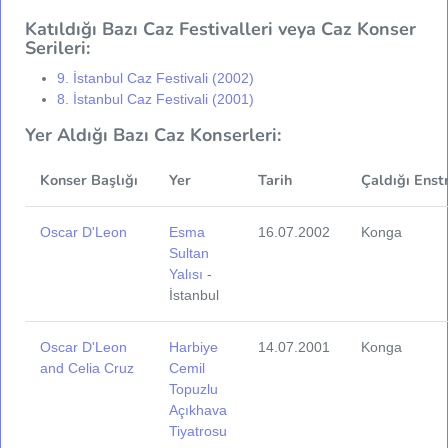
Katıldığı Bazı Caz Festivalleri veya Caz Konser
Serileri:
9. İstanbul Caz Festivali (2002)
8. İstanbul Caz Festivali (2001)
Yer Aldığı Bazı Caz Konserleri:
Konser Başlığı
Yer
Tarih
Çaldığı Enst
Oscar D'Leon
Esma
16.07.2002
Konga
Sultan
Yalısı
-
İstanbul
Oscar D'Leon
Harbiye
14.07.2001
Konga
and Celia Cruz
Cemil
Topuzlu
Açıkhava
Tiyatrosu