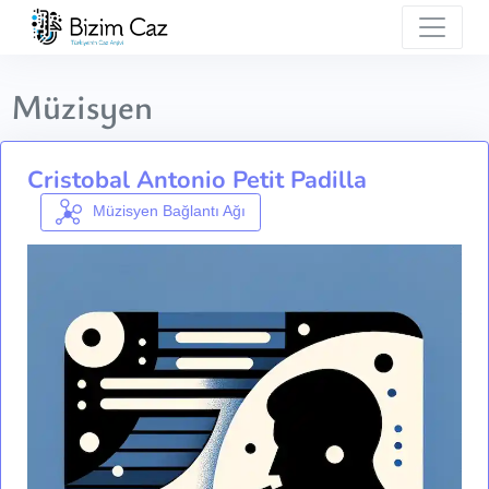
Müzisyen
Cristobal Antonio Petit Padilla
Müzisyen Bağlantı Ağı