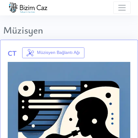
Müzisyen
CT
Müzisyen Bağlantı Ağı