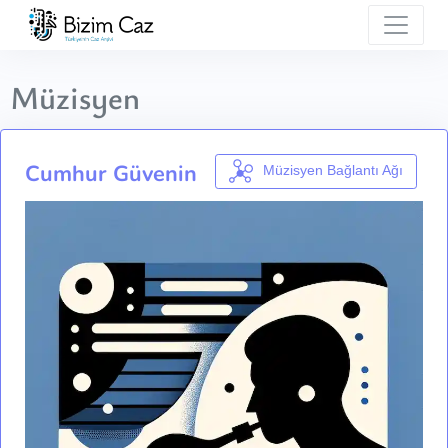
Müzisyen
Cumhur Güvenin
Müzisyen Bağlantı Ağı