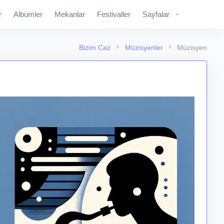
r
Albümler
Mekanlar
Festivaller
Sayfalar
Bizim Caz
Müzisyenler
Müzisyen