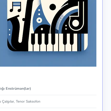
ığı Enstrüman(lar)
u Çalgılar, Tenor Saksofon