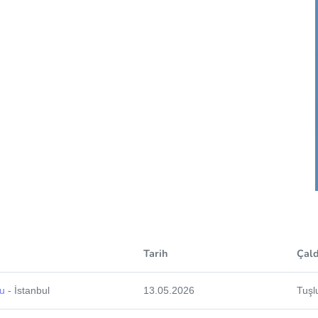
Tarih
Çald
nu
- İstanbul
13.05.2026
Tuşl