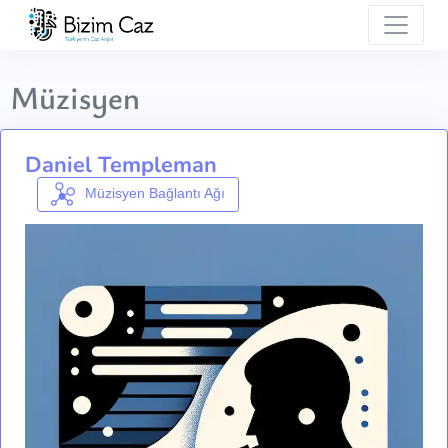
Müzisyen
Daniel Templeman
Müzisyen Bağlantı Ağı