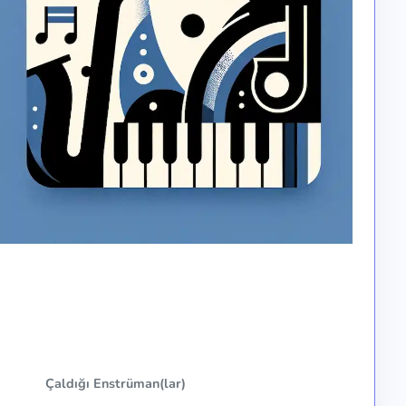
Çaldığı Enstrüman(lar)