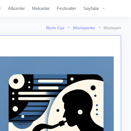
r
Albümler
Mekanlar
Festivaller
Sayfalar
Bizim Caz
Müzisyenler
Müzisyen