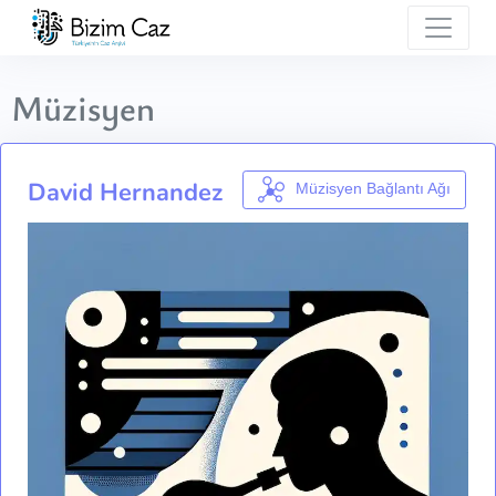
Müzisyen
David Hernandez
Müzisyen Bağlantı Ağı