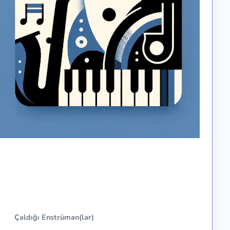
Çaldığı Enstrüman(lar)