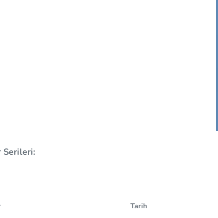
Serileri:
r
Tarih