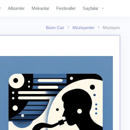
r
Albümler
Mekanlar
Festivaller
Sayfalar
Bizim Caz
Müzisyenler
Müzisyen