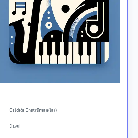
Çaldığı Enstrüman(lar)
Davul