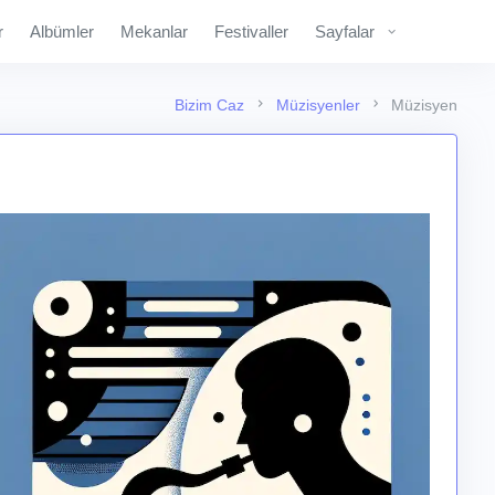
r
Albümler
Mekanlar
Festivaller
Sayfalar
Bizim Caz
Müzisyenler
Müzisyen