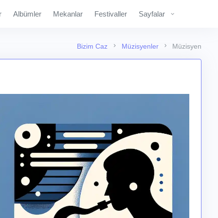
r
Albümler
Mekanlar
Festivaller
Sayfalar
Bizim Caz
Müzisyenler
Müzisyen