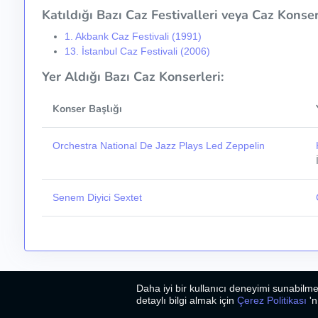
Katıldığı Bazı Caz Festivalleri veya Caz Konser 
1. Akbank Caz Festivali (1991)
13. İstanbul Caz Festivali (2006)
Yer Aldığı Bazı Caz Konserleri:
Konser Başlığı
Orchestra National De Jazz Plays Led Zeppelin
Senem Diyici Sextet
Daha iyi bir kullanıcı deneyimi sunabilme
2026
©
Bizim Caz
detaylı bilgi almak için
Çerez Politikası
'n