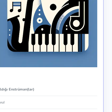
ldığı Enstrüman(lar)
vul