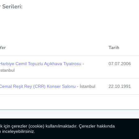
Serileri:
Yer
Tarih
Harbiye Cemil Topuzlu Açıkhava Tiyatrosu
-
07.07.2006
İstanbul
Cemal Reşit Rey (CRR) Konser Salonu
- İstanbul
22.10.1991
k için çerezler (cookie) kullanılmaktadır. Çerezler hakkında
ı inceleyebilirsiniz.