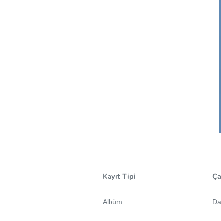
ı
Kayıt Tipi
Ça
Albüm
Da