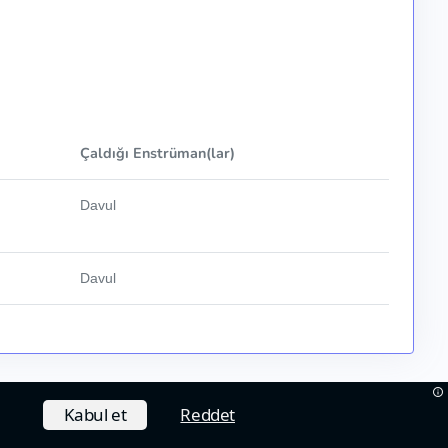
Çaldığı Enstrüman(lar)
Davul
Davul
Kabul et
Reddet
Hakkımızda
Çerez Politikası
İletişim