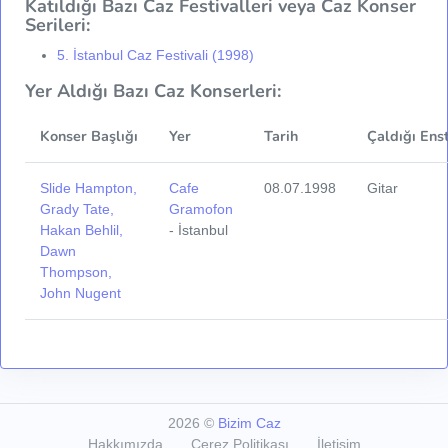
Katıldığı Bazı Caz Festivalleri veya Caz Konser
Serileri:
5. İstanbul Caz Festivali (1998)
Yer Aldığı Bazı Caz Konserleri:
Konser Başlığı
Yer
Tarih
Çaldığı Ens
Slide Hampton,
Cafe
08.07.1998
Gitar
Grady Tate,
Gramofon
Hakan Behlil,
- İstanbul
Dawn
Thompson,
John Nugent
2026
©
Bizim Caz
Hakkımızda
Çerez Politikası
İletişim