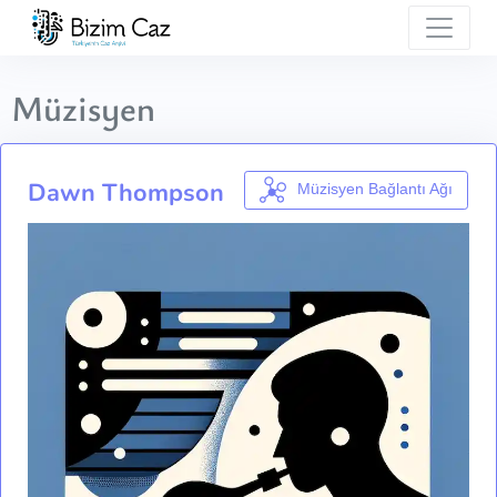
Müzisyen
Dawn Thompson
Müzisyen Bağlantı Ağı