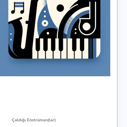
Çaldığı Enstrüman(lar)