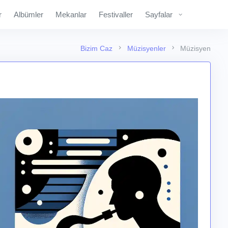
r
Albümler
Mekanlar
Festivaller
Sayfalar
Bizim Caz
Müzisyenler
Müzisyen