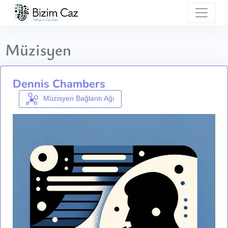
Müzisyen
Dennis Chambers
Müzisyen Bağlantı Ağı