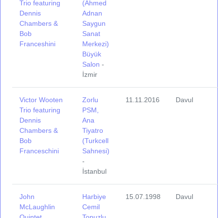
Trio featuring
(Ahmed
Dennis
Adnan
Chambers &
Saygun
Bob
Sanat
Franceshini
Merkezi)
Büyük
Salon
-
İzmir
Victor Wooten
Zorlu
11.11.2016
Davul
Trio featuring
PSM,
Dennis
Ana
Chambers &
Tiyatro
Bob
(Turkcell
Franceschini
Sahnesi)
-
İstanbul
John
Harbiye
15.07.1998
Davul
McLaughlin
Cemil
Quintet
Topuzlu