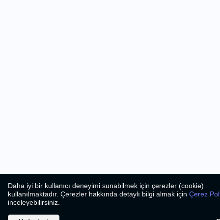
Daha iyi bir kullanıcı deneyimi sunabilmek için çerezler (cookie)
kullanılmaktadır. Çerezler hakkında detaylı bilgi almak için
Çerez Pol
inceleyebilirsiniz.