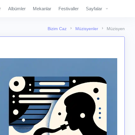
r
Albümler
Mekanlar
Festivaller
Sayfalar
Bizim Caz
Müzisyenler
Müzisyen