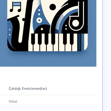
Çaldığı Enstrüman(lar)
Vokal