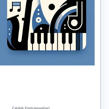
Çaldığı Enstrüman(lar)