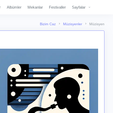
r
Albümler
Mekanlar
Festivaller
Sayfalar
Bizim Caz
Müzisyenler
Müzisyen