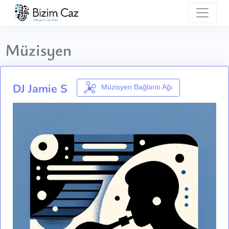
Müzisyen
DJ Jamie S
Müzisyen Bağlantı Ağı