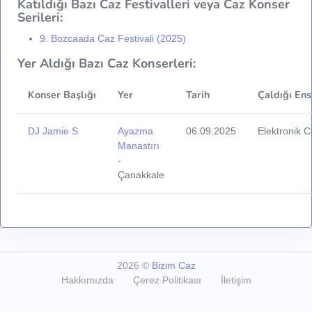
Katıldığı Bazı Caz Festivalleri veya Caz Konser
Serileri:
9. Bozcaada Caz Festivali (2025)
Yer Aldığı Bazı Caz Konserleri:
Konser Başlığı
Yer
Tarih
Çaldığı Ens
DJ Jamie S
Ayazma
06.09.2025
Elektronik C
Manastırı
-
Çanakkale
2026
©
Bizim Caz
Hakkımızda
Çerez Politikası
İletişim