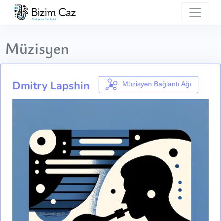
Müzisyen
Dmitry Lapshin
Müzisyen Bağlantı Ağı