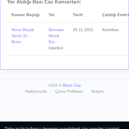
Yer Aldığı Bazı Caz Konserleri:
Konser Başlığı
Yer
Tarih
Çaldığı Enstr
Nova Muzak
Borusan
25.11.2021
Kontrbas
Serisi 32 -
Müzik
Brom
Evi
-
İstanbul
2026
©
Bizim Caz
Hakkımızda
Çerez Politikası
İletişim
Daha iyi bir kullanıcı deneyimi sunabilmek için çerezler (cookie)