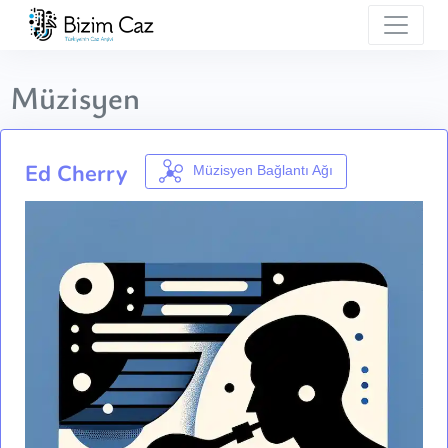
Müzisyen
Ed Cherry
Müzisyen Bağlantı Ağı