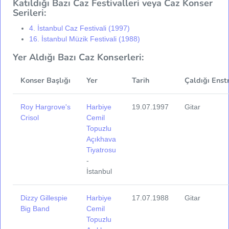
Katıldığı Bazı Caz Festivalleri veya Caz Konser
Serileri:
4. İstanbul Caz Festivali (1997)
16. İstanbul Müzik Festivali (1988)
Yer Aldığı Bazı Caz Konserleri:
Konser Başlığı
Yer
Tarih
Çaldığı Enst
Roy Hargrove's
Harbiye
19.07.1997
Gitar
Crisol
Cemil
Topuzlu
Açıkhava
Tiyatrosu
-
İstanbul
Dizzy Gillespie
Harbiye
17.07.1988
Gitar
Big Band
Cemil
Topuzlu