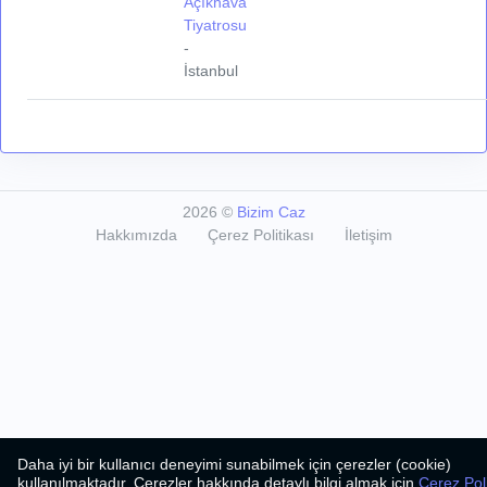
Açıkhava
Tiyatrosu
-
İstanbul
2026
©
Bizim Caz
Hakkımızda
Çerez Politikası
İletişim
Daha iyi bir kullanıcı deneyimi sunabilmek için çerezler (cookie)
kullanılmaktadır. Çerezler hakkında detaylı bilgi almak için
Çerez Pol