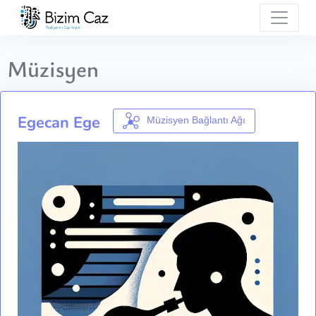
Müzisyen
Egecan Ege
Müzisyen Bağlantı Ağı