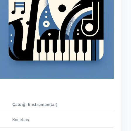
Çaldığı Enstrüman(lar)
Kontrbas