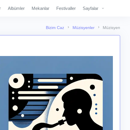
r
Albümler
Mekanlar
Festivaller
Sayfalar
Bizim Caz
Müzisyenler
Müzisyen