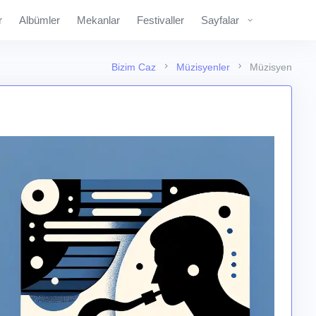
r
Albümler
Mekanlar
Festivaller
Sayfalar
Bizim Caz
Müzisyenler
Müzisyen