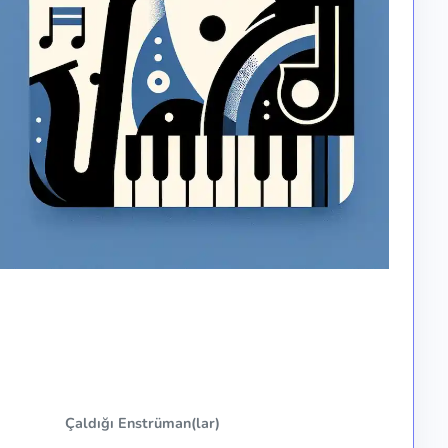
Çaldığı Enstrüman(lar)