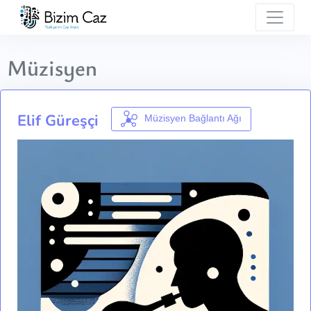
Müzisyen
Elif Güreşçi
Müzisyen Bağlantı Ağı