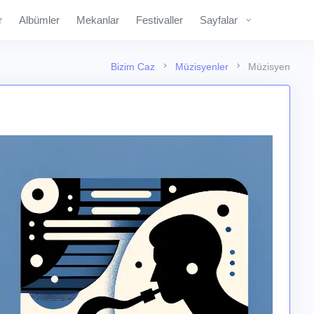
r
Albümler
Mekanlar
Festivaller
Sayfalar
Bizim Caz
Müzisyenler
Müzisyen