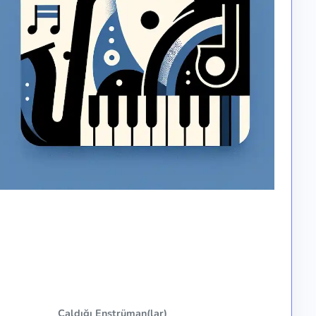
Çaldığı Enstrüman(lar)