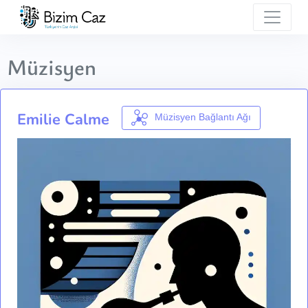
Müzisyen
Emilie Calme
Müzisyen Bağlantı Ağı