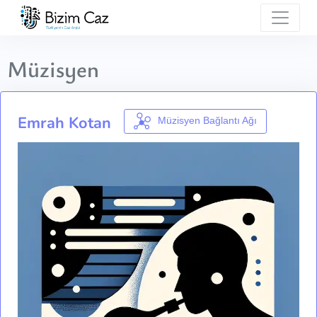
Müzisyen
Emrah Kotan
Müzisyen Bağlantı Ağı