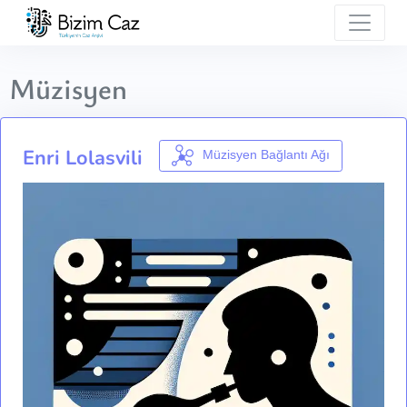
Müzisyen
Enri Lolasvili
Müzisyen Bağlantı Ağı