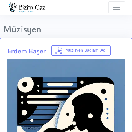
Müzisyen
Erdem Başer
Müzisyen Bağlantı Ağı