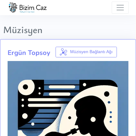
Müzisyen
Ergün Topsoy
Müzisyen Bağlantı Ağı