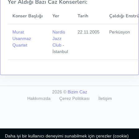
Yer Aldığı Bazı Caz Konserleri:
Konser Başlığı
Yer
Tarih
Çaldığı Enstr
Murat
Nardis
22.11.2005
Perküsyon
Usanmaz
Jazz
Quartet
Club
-
İstanbul
2026
©
Bizim Caz
Hakkımızda
Çerez Politikası
İletişim
Daha iyi bir kullanıcı deneyimi sunabilmek için çerezler (cookie)