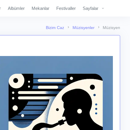
r
Albümler
Mekanlar
Festivaller
Sayfalar
Bizim Caz
Müzisyenler
Müzisyen