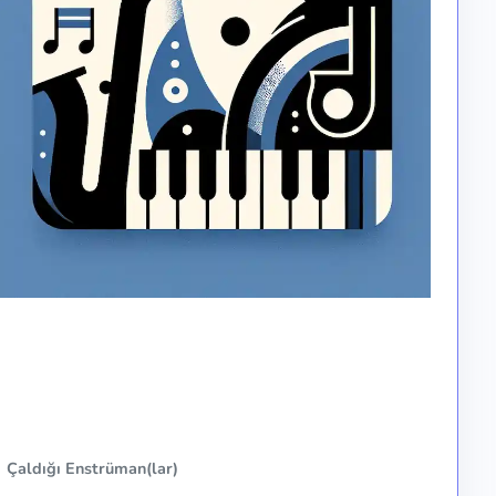
Çaldığı Enstrüman(lar)