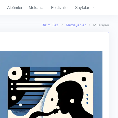
r
Albümler
Mekanlar
Festivaller
Sayfalar
Bizim Caz
Müzisyenler
Müzisyen