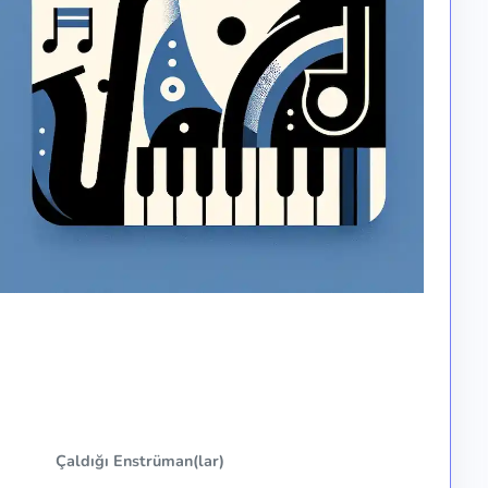
Çaldığı Enstrüman(lar)