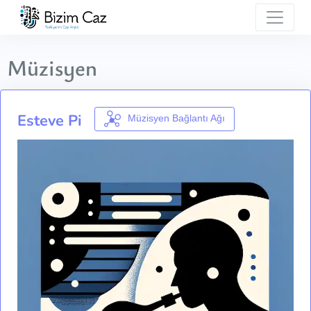
Müzisyen
Esteve Pi
Müzisyen Bağlantı Ağı