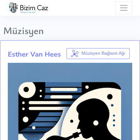
Müzisyen
Esther Van Hees
Müzisyen Bağlantı Ağı