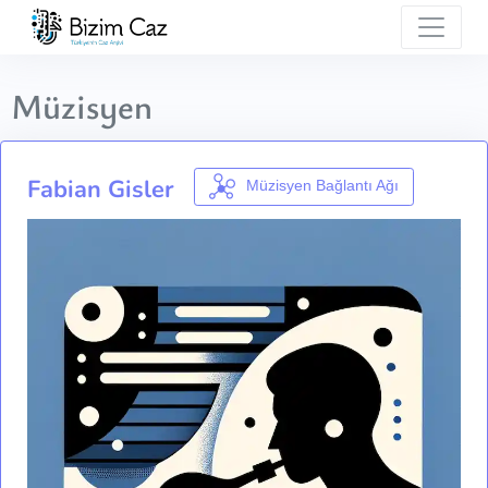
Müzisyen
Fabian Gisler
Müzisyen Bağlantı Ağı