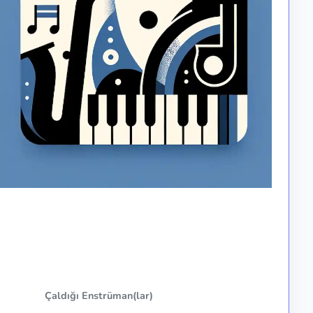
Çaldığı Enstrüman(lar)