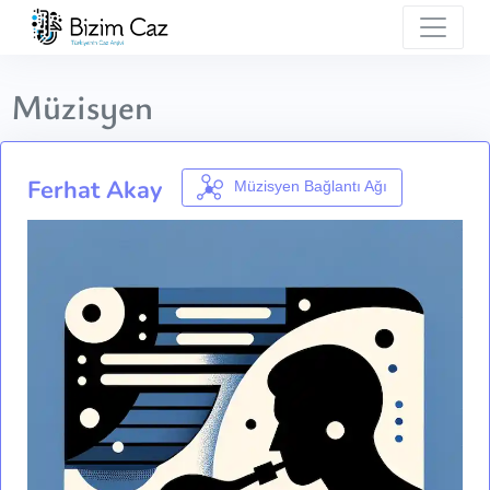
Müzisyen
Ferhat Akay
Müzisyen Bağlantı Ağı