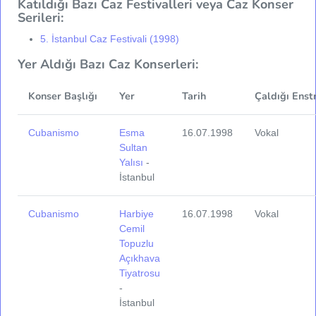
Katıldığı Bazı Caz Festivalleri veya Caz Konser
Serileri:
5. İstanbul Caz Festivali (1998)
Yer Aldığı Bazı Caz Konserleri:
Konser Başlığı
Yer
Tarih
Çaldığı Enst
Cubanismo
Esma
16.07.1998
Vokal
Sultan
Yalısı
-
İstanbul
Cubanismo
Harbiye
16.07.1998
Vokal
Cemil
Topuzlu
Açıkhava
Tiyatrosu
-
İstanbul