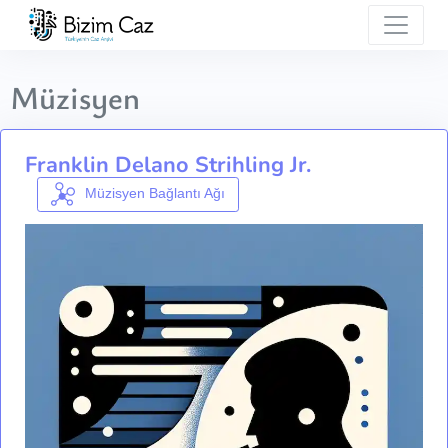
Müzisyen
Franklin Delano Strihling Jr.
Müzisyen Bağlantı Ağı