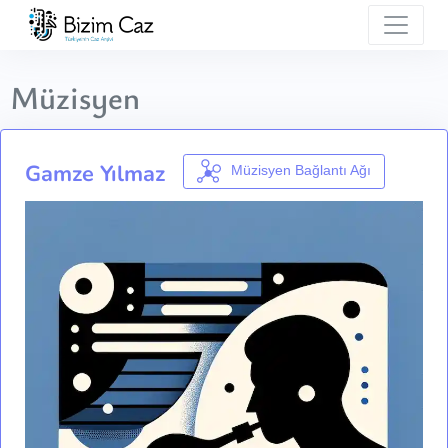
Müzisyen
Gamze Yılmaz
Müzisyen Bağlantı Ağı