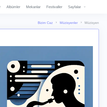
r
Albümler
Mekanlar
Festivaller
Sayfalar
Bizim Caz
Müzisyenler
Müzisyen