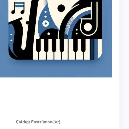
Çaldığı Enstrüman(lar)