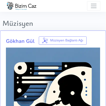
Müzisyen
Gökhan Gül
Müzisyen Bağlantı Ağı