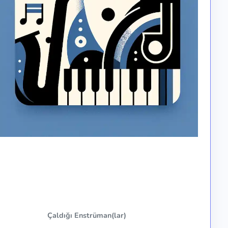
Çaldığı Enstrüman(lar)