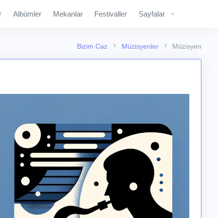
r
Albümler
Mekanlar
Festivaller
Sayfalar
Bizim Caz
Müzisyenler
Müzisyen