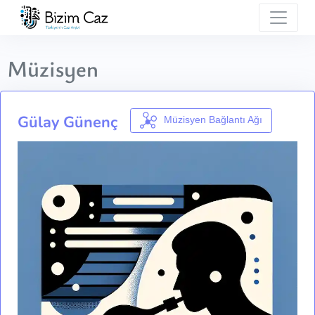
Müzisyen
Gülay Günenç
Müzisyen Bağlantı Ağı