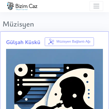
Müzisyen
Gülşah Küskü
Müzisyen Bağlantı Ağı