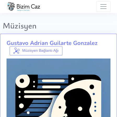
Müzisyen
Gustavo Adrian Guilarte Gonzalez
Müzisyen Bağlantı Ağı