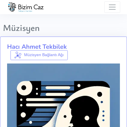
Müzisyen
Hacı Ahmet Tekbilek
Müzisyen Bağlantı Ağı