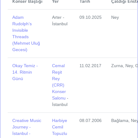
Konser Başlığı
Yer
Tarih
Çaldığı Enst
Adam
Arter -
09.10.2025
Ney
Rudolph’s
İstanbul
Invisible
Threads
(Mehmet Uluğ
Gecesi)
Okay Temiz -
Cemal
11.02.2017
Zurna, Ney, 
14. Ritmin
Reşit
Günü
Rey
(CRR)
Konser
Salonu
-
İstanbul
Creative Music
Harbiye
08.07.2006
Bağlama, Ne
Journey -
Cemil
İstanbul -
Topuzlu