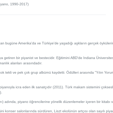
iyano, 1990-2017)
ndan bugüne Amerika'da ve Türkiye'de yaşadığı aşkların gerçek öykülerini 
aya getiren bir piyanist ve bestecidir. Eğitimini ABD'de Indiana Üniversi
manlık alanları arasındadır.
ok tekli ve pek çok grup albümü kaydetti. Ödülleri arasında "Yılın Yo
piyanoyla icra eden ilk sanatçıdır (2011). Türk makam sistemini çoksesli 
).
ı) adında, piyano öğrencilerine yönelik düzenlemeler içeren bir kitabı v
 konser salonlarında sürdüren, Liszt ekolünün artçısı olan sayılı piyan