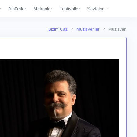
r
Albümler
Mekanlar
Festivaller
Sayfalar
Bizim Caz
Müzisyenler
Müzisyen