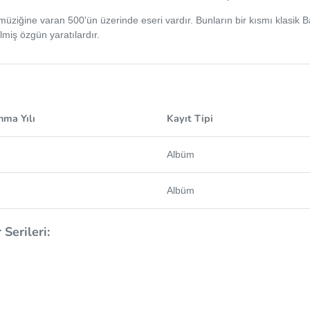
üziğine varan 500'ün üzerinde eseri vardır. Bunların bir kısmı klasik Bat
lmiş özgün yaratılardır.
nma Yılı
Kayıt Tipi
Albüm
Albüm
Serileri: