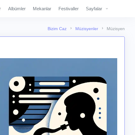
r
Albümler
Mekanlar
Festivaller
Sayfalar
Bizim Caz
Müzisyenler
Müzisyen