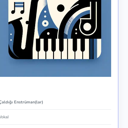
Çaldığı Enstrüman(lar)
Vokal